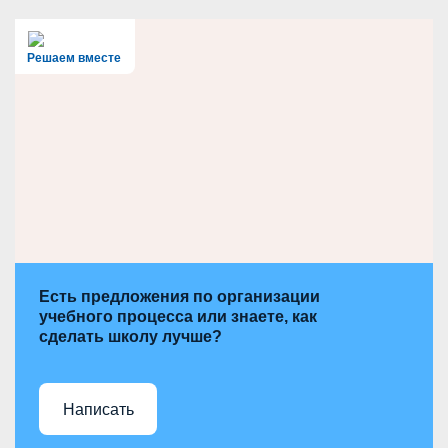
r
c
h
Решаем вместе
Есть предложения по организации
учебного процесса или знаете, как
сделать школу лучше?
Написать