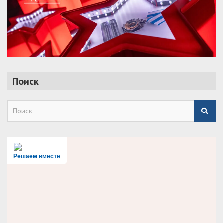
Поиск
S
e
a
r
c
h
Решаем вместе