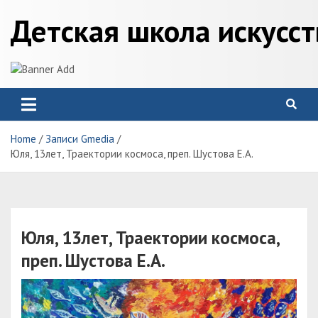
Skip
Детская школа искусс
to
content
Home
Записи Gmedia
Юля, 13лет, Траектории космоса, преп. Шустова Е.А.
Юля, 13лет, Траектории космоса,
преп. Шустова Е.А.