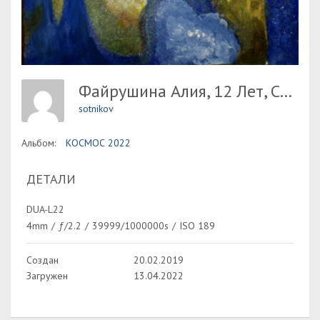
Файрушина Алия, 12 Лет, Союз Покоряет Космос, Преп. Сулимова С.В.
sotnikov
Альбом:
КОСМОС 2022
ДЕТАЛИ
DUA-L22
4mm
/
ƒ/2.2
/
39999/1000000s
/
ISO 189
Создан
20.02.2019
Загружен
13.04.2022