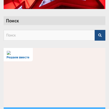
Поиск
S
e
a
r
c
h
Решаем вместе