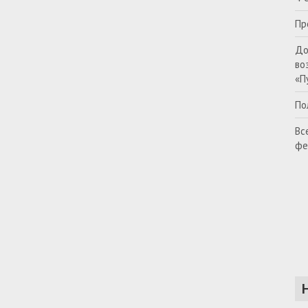
Пр
До
во
«П
По
Вс
фе