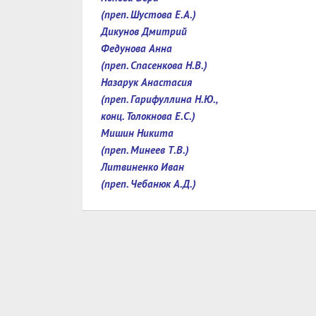
(преп. Шустова Е.А.)
Дикунов Дмитрий
Федунова Анна
(преп. Спасенкова Н.В.)
Назарук Анастасия
(преп. Гарифуллина Н.Ю.,
конц. Толокнова Е.С.)
Мишин Никита
(преп. Минеев Т.В.)
Литвиненко Иван
(преп. Чебанюк А.Д.)