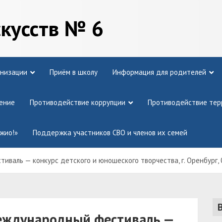
скусств № 6
анизации
Приём в школу
Информация для родителей
ение
Противодействие коррупции
Противодействие тер
жио!»
Поддержка участников СВО и членов их семей
валь — конкурс детского и юношеского творчества, г. Оренбург, 0
международный фестиваль —