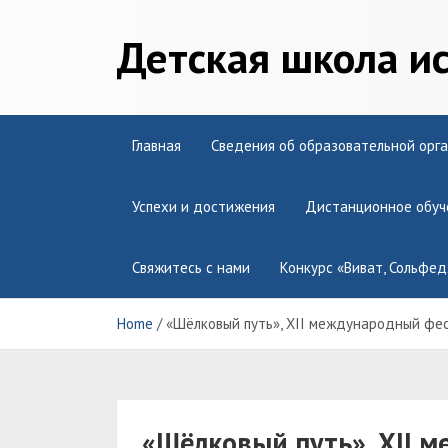
Skip
to
Детская школа и
content
Главная
Сведения об образовательной орг
Успехи и достижения
Дистанционное обуч
Свяжитесь с нами
Конкурс «Виват, Сольфед
Home
«Шёлковый путь», XII международный фести
«Шёлковый путь», XII 