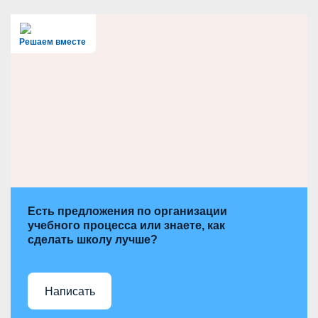
r
c
h
Решаем вместе
Есть предложения по организации
учебного процесса или знаете, как
сделать школу лучше?
Написать