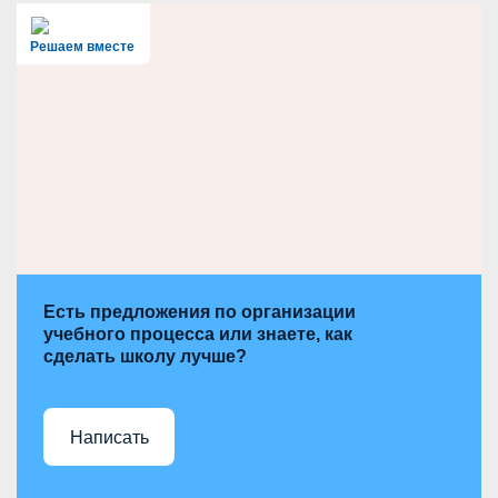
r
c
h
Решаем вместе
Есть предложения по организации
учебного процесса или знаете, как
сделать школу лучше?
Написать