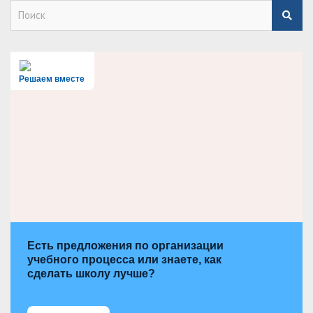
S
e
a
r
c
h
Решаем вместе
Есть предложения по организации
учебного процесса или знаете, как
сделать школу лучше?