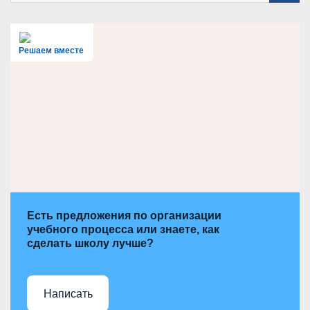
a
r
c
h
Решаем вместе
Есть предложения по организации
учебного процесса или знаете, как
сделать школу лучше?
Написать