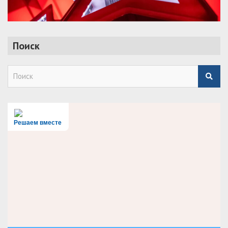
Поиск
S
e
a
r
c
h
Решаем вместе