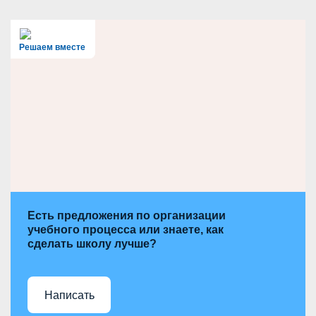
a
r
c
h
Решаем вместе
Есть предложения по организации
учебного процесса или знаете, как
сделать школу лучше?
Написать