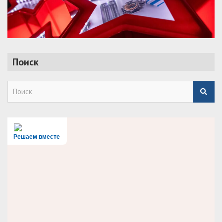
Поиск
S
e
a
r
c
h
Решаем вместе