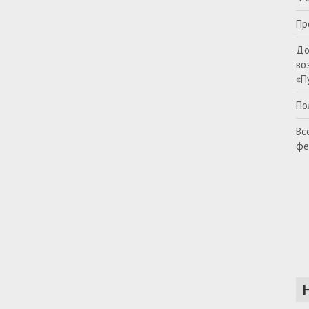
Пр
До
во
«П
По
Вс
фе