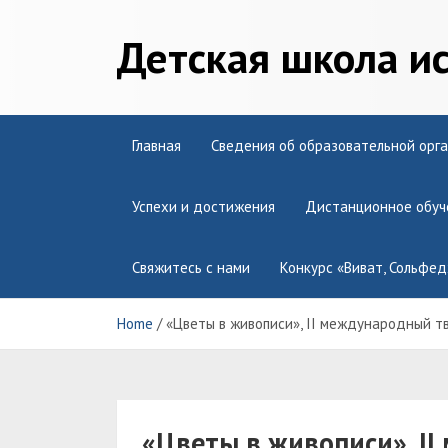
Skip
to
Детская школа и
content
Главная
Сведения об образовательной орг
Успехи и достижения
Дистанционное обуч
Свяжитесь с нами
Конкурс «Виват, Сольфед
Home
«Цветы в живописи», II международный тво
«Цветы в живописи», I