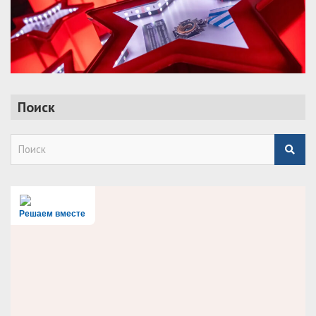
Поиск
S
e
a
r
c
h
Решаем вместе