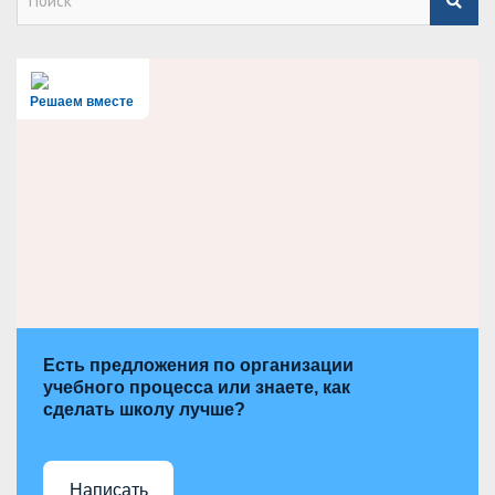
e
a
r
c
h
Решаем вместе
Есть предложения по организации
учебного процесса или знаете, как
сделать школу лучше?
Написать